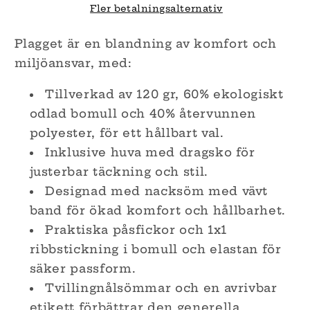
med
med
Fler betalningsalternativ
huva
huva
|
|
Plagget är en blandning av komfort och
Econscious
Econscious
miljöansvar, med:
EC1085
EC1085
Tillverkad av 120 gr, 60% ekologiskt
odlad bomull och 40% återvunnen
polyester, för ett hållbart val.
Inklusive huva med dragsko för
justerbar täckning och stil.
Designad med nacksöm med vävt
band för ökad komfort och hållbarhet.
Praktiska påsfickor och 1x1
ribbstickning i bomull och elastan för
säker passform.
Tvillingnålsömmar och en avrivbar
etikett förbättrar den generella