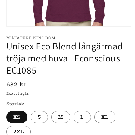
Öppna
mediet
1
MINIATURE KINGDOM
i
Unisex Eco Blend långärmad
modalfönster
tröja med huva | Econscious
EC1085
Ordinarie
632 kr
pris
Skatt ingår.
Storlek
XS
S
M
L
XL
2XL