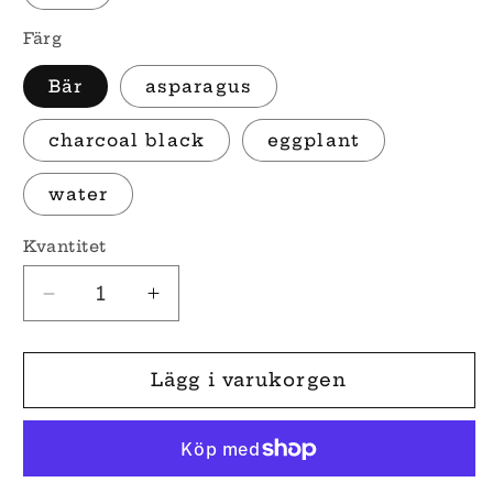
Färg
Bär
asparagus
charcoal black
eggplant
water
Kvantitet
Minska
Öka
kvantitet
kvantitet
för
för
Unisex
Unisex
Lägg i varukorgen
Eco
Eco
Blend
Blend
långärmad
långärmad
tröja
tröja